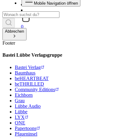
Mobile Navigation öffnen
0
Abbrechen
Footer
Bastei Lübbe Verlagsgruppe
Bastei Verlag
Baumhaus
beHEARTBEAT
beTHRILLED
Community Editions
Eichborn
Grau
Lübbe Audio
Lübbe
LYX
ONE
Papertoons
Pfaueninsel