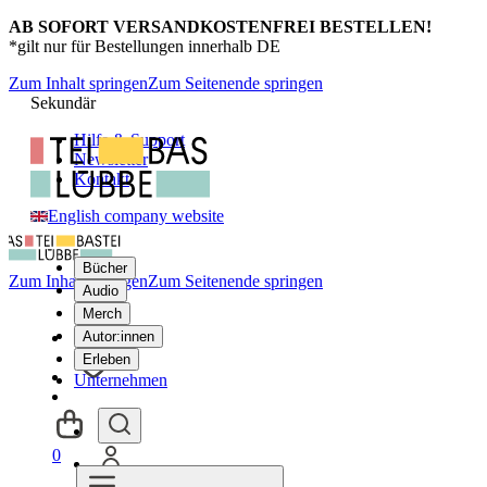
AB SOFORT VERSANDKOSTENFREI BESTELLEN!
*gilt nur für Bestellungen innerhalb DE
Zum Inhalt springen
Zum Seitenende springen
Sekundär
Hilfe & Support
Newsletter
Kontakt
English company website
Bücher
Zum Inhalt springen
Zum Seitenende springen
Audio
Merch
Autor:innen
Erleben
Unternehmen
0