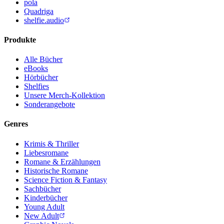
pola
Quadriga
shelfie.audio
Produkte
Alle Bücher
eBooks
Hörbücher
Shelfies
Unsere Merch-Kollektion
Sonderangebote
Genres
Krimis & Thriller
Liebesromane
Romane & Erzählungen
Historische Romane
Science Fiction & Fantasy
Sachbücher
Kinderbücher
Young Adult
New Adult