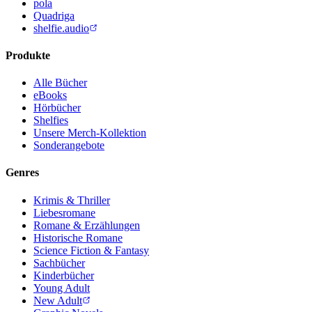
pola
Quadriga
shelfie.audio
Produkte
Alle Bücher
eBooks
Hörbücher
Shelfies
Unsere Merch-Kollektion
Sonderangebote
Genres
Krimis & Thriller
Liebesromane
Romane & Erzählungen
Historische Romane
Science Fiction & Fantasy
Sachbücher
Kinderbücher
Young Adult
New Adult