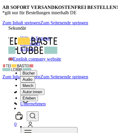
AB SOFORT VERSANDKOSTENFREI BESTELLEN!
*gilt nur für Bestellungen innerhalb DE
Zum Inhalt springen
Zum Seitenende springen
Sekundär
Hilfe & Support
Newsletter
Kontakt
English company website
Bücher
Zum Inhalt springen
Zum Seitenende springen
Audio
Merch
Autor:innen
Erleben
Unternehmen
0