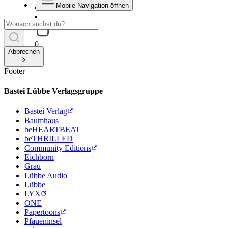
Mobile Navigation öffnen
0
Abbrechen
Footer
Bastei Lübbe Verlagsgruppe
Bastei Verlag
Baumhaus
beHEARTBEAT
beTHRILLED
Community Editions
Eichborn
Grau
Lübbe Audio
Lübbe
LYX
ONE
Papertoons
Pfaueninsel