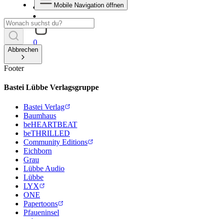
Mobile Navigation öffnen
0
Abbrechen
Footer
Bastei Lübbe Verlagsgruppe
Bastei Verlag
Baumhaus
beHEARTBEAT
beTHRILLED
Community Editions
Eichborn
Grau
Lübbe Audio
Lübbe
LYX
ONE
Papertoons
Pfaueninsel