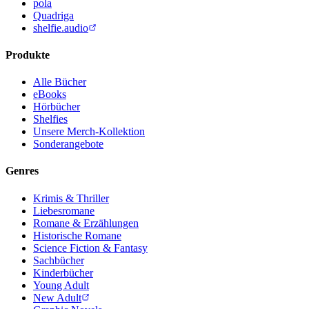
pola
Quadriga
shelfie.audio
Produkte
Alle Bücher
eBooks
Hörbücher
Shelfies
Unsere Merch-Kollektion
Sonderangebote
Genres
Krimis & Thriller
Liebesromane
Romane & Erzählungen
Historische Romane
Science Fiction & Fantasy
Sachbücher
Kinderbücher
Young Adult
New Adult