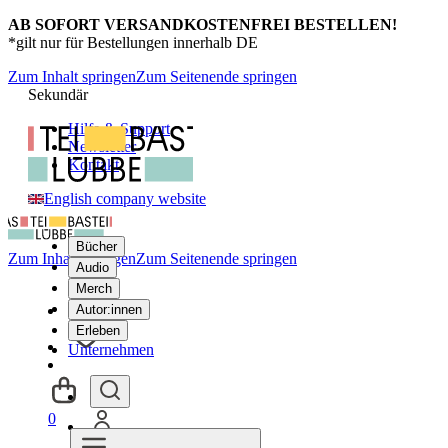
AB SOFORT VERSANDKOSTENFREI BESTELLEN!
*gilt nur für Bestellungen innerhalb DE
Zum Inhalt springen
Zum Seitenende springen
Sekundär
Hilfe & Support
Newsletter
Kontakt
English company website
Bücher
Zum Inhalt springen
Zum Seitenende springen
Audio
Merch
Autor:innen
Erleben
Unternehmen
0