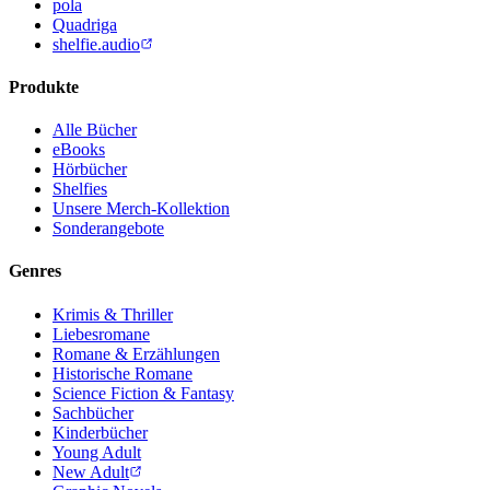
pola
Quadriga
shelfie.audio
Produkte
Alle Bücher
eBooks
Hörbücher
Shelfies
Unsere Merch-Kollektion
Sonderangebote
Genres
Krimis & Thriller
Liebesromane
Romane & Erzählungen
Historische Romane
Science Fiction & Fantasy
Sachbücher
Kinderbücher
Young Adult
New Adult