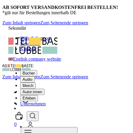
AB SOFORT VERSANDKOSTENFREI BESTELLEN!
*gilt nur für Bestellungen innerhalb DE
Zum Inhalt springen
Zum Seitenende springen
Sekundär
Hilfe & Support
Newsletter
Kontakt
English company website
Bücher
Zum Inhalt springen
Zum Seitenende springen
Audio
Merch
Autor:innen
Erleben
Unternehmen
0