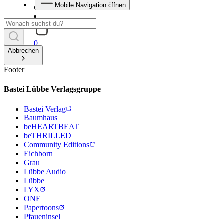
Mobile Navigation öffnen
0
Abbrechen
Footer
Bastei Lübbe Verlagsgruppe
Bastei Verlag
Baumhaus
beHEARTBEAT
beTHRILLED
Community Editions
Eichborn
Grau
Lübbe Audio
Lübbe
LYX
ONE
Papertoons
Pfaueninsel