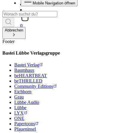
Mobile Navigation öffnen
0
Abbrechen
Footer
Bastei Lübbe Verlagsgruppe
Bastei Verlag
Baumhaus
beHEARTBEAT
beTHRILLED
Community Editions
Eichborn
Grau
Lübbe Audio
Lübbe
LYX
ONE
Papertoons
Pfaueninsel