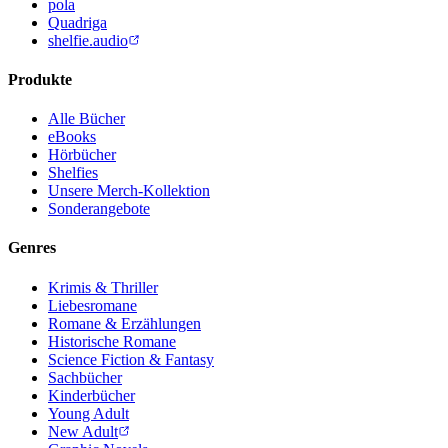
pola
Quadriga
shelfie.audio
Produkte
Alle Bücher
eBooks
Hörbücher
Shelfies
Unsere Merch-Kollektion
Sonderangebote
Genres
Krimis & Thriller
Liebesromane
Romane & Erzählungen
Historische Romane
Science Fiction & Fantasy
Sachbücher
Kinderbücher
Young Adult
New Adult