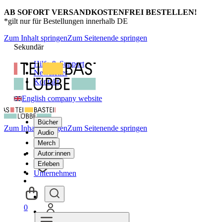
AB SOFORT VERSANDKOSTENFREI BESTELLEN!
*gilt nur für Bestellungen innerhalb DE
Zum Inhalt springen
Zum Seitenende springen
Sekundär
Hilfe & Support
Newsletter
Kontakt
English company website
Bücher
Zum Inhalt springen
Zum Seitenende springen
Audio
Merch
Autor:innen
Erleben
Unternehmen
0