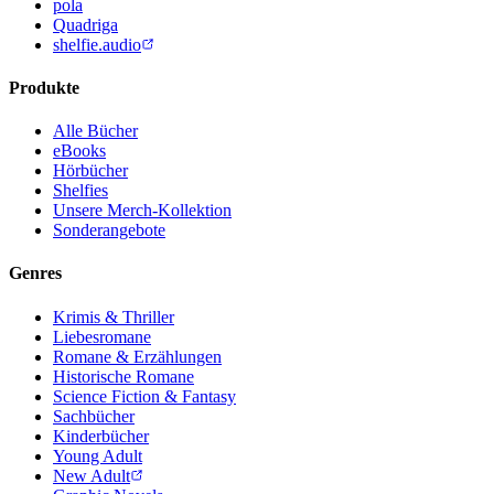
pola
Quadriga
shelfie.audio
Produkte
Alle Bücher
eBooks
Hörbücher
Shelfies
Unsere Merch-Kollektion
Sonderangebote
Genres
Krimis & Thriller
Liebesromane
Romane & Erzählungen
Historische Romane
Science Fiction & Fantasy
Sachbücher
Kinderbücher
Young Adult
New Adult