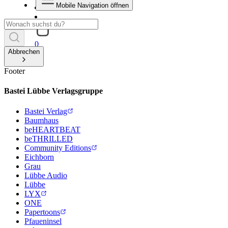
Mobile Navigation öffnen
0
Abbrechen
Footer
Bastei Lübbe Verlagsgruppe
Bastei Verlag
Baumhaus
beHEARTBEAT
beTHRILLED
Community Editions
Eichborn
Grau
Lübbe Audio
Lübbe
LYX
ONE
Papertoons
Pfaueninsel