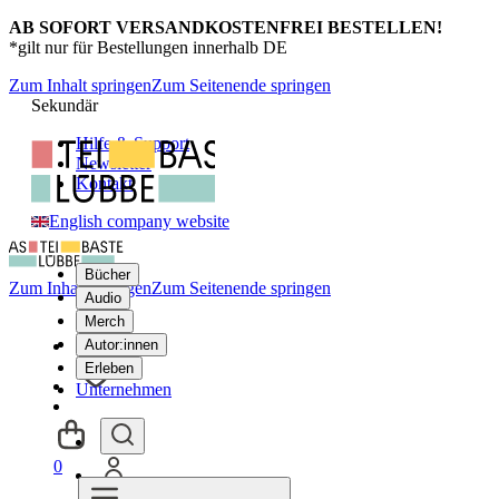
AB SOFORT VERSANDKOSTENFREI BESTELLEN!
*gilt nur für Bestellungen innerhalb DE
Zum Inhalt springen
Zum Seitenende springen
Sekundär
Hilfe & Support
Newsletter
Kontakt
English company website
Bücher
Zum Inhalt springen
Zum Seitenende springen
Audio
Merch
Autor:innen
Erleben
Unternehmen
0