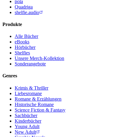
pola
Quadriga
shelfie.audio
Produkte
Alle Bücher
eBooks
Hörbücher
Shelfies
Unsere Merch-Kollektion
Sonderangebote
Genres
Krimis & Thriller
Liebesromane
Romane & Erzählungen
Historische Romane
Science Fiction & Fantasy
Sachbücher
Kinderbücher
Young Adult
New Adult