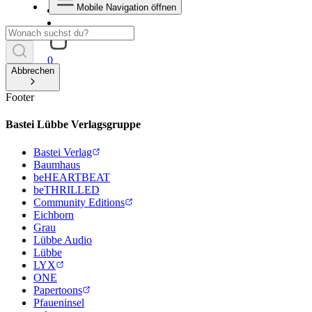
Mobile Navigation öffnen
0
Abbrechen
Footer
Bastei Lübbe Verlagsgruppe
Bastei Verlag
Baumhaus
beHEARTBEAT
beTHRILLED
Community Editions
Eichborn
Grau
Lübbe Audio
Lübbe
LYX
ONE
Papertoons
Pfaueninsel