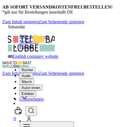
AB SOFORT VERSANDKOSTENFREI BESTELLEN!
*gilt nur für Bestellungen innerhalb DE
Zum Inhalt springen
Zum Seitenende springen
Sekundär
Hilfe & Support
Newsletter
Kontakt
English company website
Bücher
Zum Inhalt springen
Zum Seitenende springen
Audio
Merch
Autor:innen
Erleben
Unternehmen
0