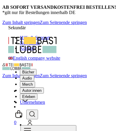
AB SOFORT VERSANDKOSTENFREI BESTELLEN!
*gilt nur für Bestellungen innerhalb DE
Zum Inhalt springen
Zum Seitenende springen
Sekundär
Hilfe & Support
Newsletter
Kontakt
English company website
Bücher
Zum Inhalt springen
Zum Seitenende springen
Audio
Merch
Autor:innen
Erleben
Unternehmen
0