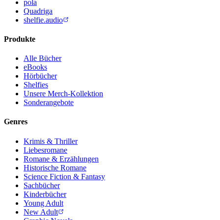
pola
Quadriga
shelfie.audio
Produkte
Alle Bücher
eBooks
Hörbücher
Shelfies
Unsere Merch-Kollektion
Sonderangebote
Genres
Krimis & Thriller
Liebesromane
Romane & Erzählungen
Historische Romane
Science Fiction & Fantasy
Sachbücher
Kinderbücher
Young Adult
New Adult