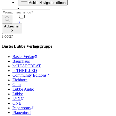
Mobile Navigation öffnen
0
Abbrechen
Footer
Bastei Lübbe Verlagsgruppe
Bastei Verlag
Baumhaus
beHEARTBEAT
beTHRILLED
Community Editions
Eichborn
Grau
Lübbe Audio
Lübbe
LYX
ONE
Papertoons
Pfaueninsel