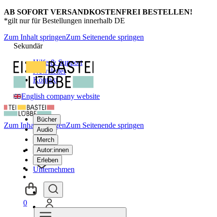
AB SOFORT VERSANDKOSTENFREI BESTELLEN!
*gilt nur für Bestellungen innerhalb DE
Zum Inhalt springen
Zum Seitenende springen
Sekundär
Hilfe & Support
Newsletter
Kontakt
English company website
Bücher
Zum Inhalt springen
Zum Seitenende springen
Audio
Merch
Autor:innen
Erleben
Unternehmen
0