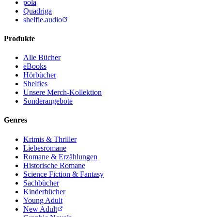
pola
Quadriga
shelfie.audio
Produkte
Alle Bücher
eBooks
Hörbücher
Shelfies
Unsere Merch-Kollektion
Sonderangebote
Genres
Krimis & Thriller
Liebesromane
Romane & Erzählungen
Historische Romane
Science Fiction & Fantasy
Sachbücher
Kinderbücher
Young Adult
New Adult