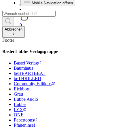
Mobile Navigation öffnen
0
Abbrechen
Footer
Bastei Lübbe Verlagsgruppe
Bastei Verlag
Baumhaus
beHEARTBEAT
beTHRILLED
Community Editions
Eichborn
Grau
Lübbe Audio
Lübbe
LYX
ONE
Papertoons
Pfaueninsel