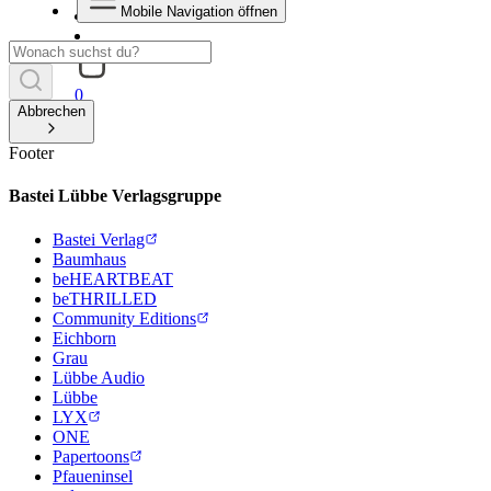
Mobile Navigation öffnen
0
Abbrechen
Footer
Bastei Lübbe Verlagsgruppe
Bastei Verlag
Baumhaus
beHEARTBEAT
beTHRILLED
Community Editions
Eichborn
Grau
Lübbe Audio
Lübbe
LYX
ONE
Papertoons
Pfaueninsel