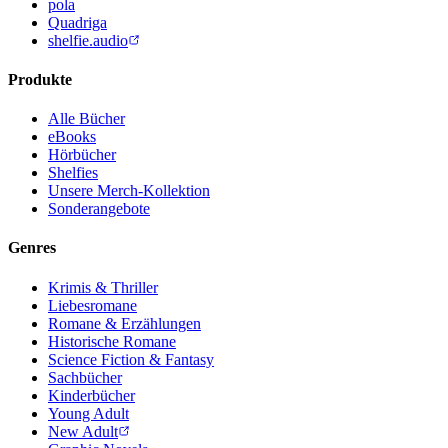
pola
Quadriga
shelfie.audio
Produkte
Alle Bücher
eBooks
Hörbücher
Shelfies
Unsere Merch-Kollektion
Sonderangebote
Genres
Krimis & Thriller
Liebesromane
Romane & Erzählungen
Historische Romane
Science Fiction & Fantasy
Sachbücher
Kinderbücher
Young Adult
New Adult