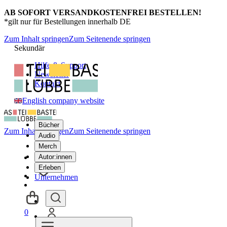
AB SOFORT VERSANDKOSTENFREI BESTELLEN!
*gilt nur für Bestellungen innerhalb DE
Zum Inhalt springen
Zum Seitenende springen
Sekundär
Hilfe & Support
Newsletter
Kontakt
English company website
Bücher
Zum Inhalt springen
Zum Seitenende springen
Audio
Merch
Autor:innen
Erleben
Unternehmen
0