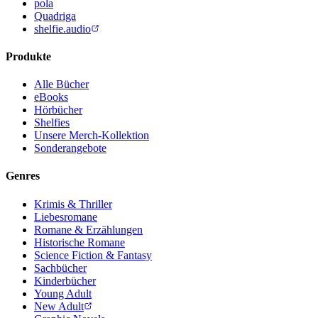
pola
Quadriga
shelfie.audio
Produkte
Alle Bücher
eBooks
Hörbücher
Shelfies
Unsere Merch-Kollektion
Sonderangebote
Genres
Krimis & Thriller
Liebesromane
Romane & Erzählungen
Historische Romane
Science Fiction & Fantasy
Sachbücher
Kinderbücher
Young Adult
New Adult