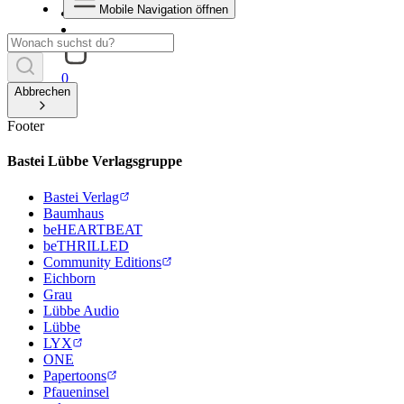
Mobile Navigation öffnen
0
Abbrechen
Footer
Bastei Lübbe Verlagsgruppe
Bastei Verlag
Baumhaus
beHEARTBEAT
beTHRILLED
Community Editions
Eichborn
Grau
Lübbe Audio
Lübbe
LYX
ONE
Papertoons
Pfaueninsel