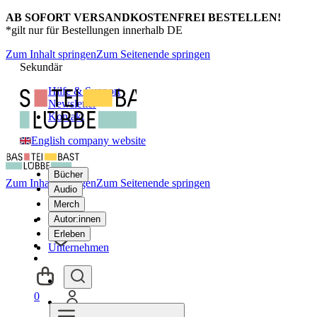
AB SOFORT VERSANDKOSTENFREI BESTELLEN!
*gilt nur für Bestellungen innerhalb DE
Zum Inhalt springen
Zum Seitenende springen
Sekundär
Hilfe & Support
Newsletter
Kontakt
English company website
Bücher
Zum Inhalt springen
Zum Seitenende springen
Audio
Merch
Autor:innen
Erleben
Unternehmen
0