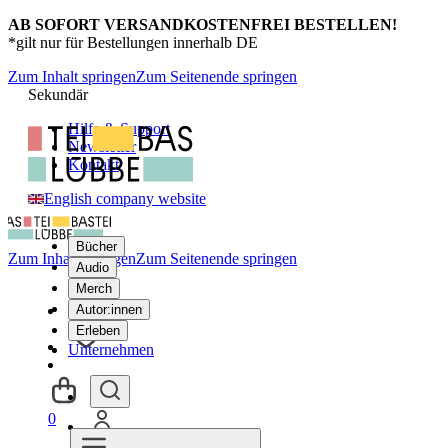
AB SOFORT VERSANDKOSTENFREI BESTELLEN!
*gilt nur für Bestellungen innerhalb DE
Zum Inhalt springen
Zum Seitenende springen
Sekundär
Hilfe & Support
Newsletter
Kontakt
English company website
Bücher
Zum Inhalt springen
Zum Seitenende springen
Audio
Merch
Autor:innen
Erleben
Unternehmen
0