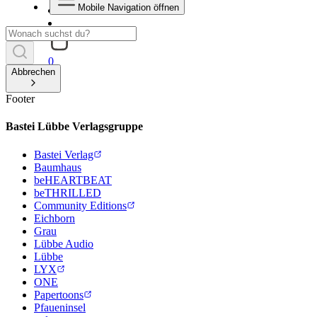
Mobile Navigation öffnen
0
Abbrechen
Footer
Bastei Lübbe Verlagsgruppe
Bastei Verlag
Baumhaus
beHEARTBEAT
beTHRILLED
Community Editions
Eichborn
Grau
Lübbe Audio
Lübbe
LYX
ONE
Papertoons
Pfaueninsel