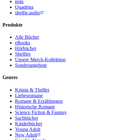
pola
Quadriga
shelfie.audio
Produkte
Alle Bücher
eBooks
Hörbücher
Shelfies
Unsere Merch-Kollektion
Sonderangebote
Genres
Krimis & Thriller
Liebesromane
Romane & Erzählungen
Historische Romane
Science Fiction & Fantasy
Sachbücher
Kinderbücher
Young Adult
New Adult