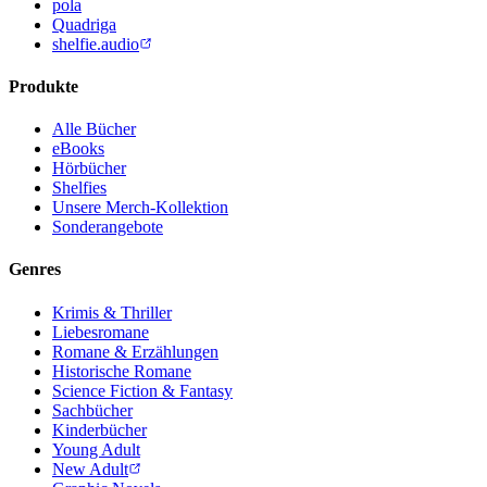
pola
Quadriga
shelfie.audio
Produkte
Alle Bücher
eBooks
Hörbücher
Shelfies
Unsere Merch-Kollektion
Sonderangebote
Genres
Krimis & Thriller
Liebesromane
Romane & Erzählungen
Historische Romane
Science Fiction & Fantasy
Sachbücher
Kinderbücher
Young Adult
New Adult