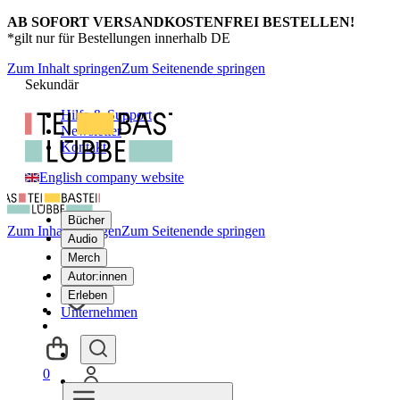
AB SOFORT VERSANDKOSTENFREI BESTELLEN!
*gilt nur für Bestellungen innerhalb DE
Zum Inhalt springen
Zum Seitenende springen
Sekundär
Hilfe & Support
Newsletter
Kontakt
English company website
Bücher
Zum Inhalt springen
Zum Seitenende springen
Audio
Merch
Autor:innen
Erleben
Unternehmen
0