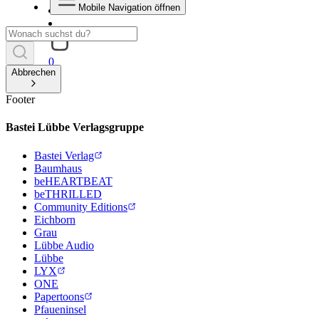
Mobile Navigation öffnen
0
Abbrechen
Footer
Bastei Lübbe Verlagsgruppe
Bastei Verlag
Baumhaus
beHEARTBEAT
beTHRILLED
Community Editions
Eichborn
Grau
Lübbe Audio
Lübbe
LYX
ONE
Papertoons
Pfaueninsel