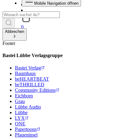
Mobile Navigation öffnen
0
Abbrechen
Footer
Bastei Lübbe Verlagsgruppe
Bastei Verlag
Baumhaus
beHEARTBEAT
beTHRILLED
Community Editions
Eichborn
Grau
Lübbe Audio
Lübbe
LYX
ONE
Papertoons
Pfaueninsel