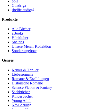
pola
Quadriga
shelfie.audio
Produkte
Alle Bücher
eBooks
Hörbücher
Shelfies
Unsere Merch-Kollektion
Sonderangebote
Genres
Krimis & Thriller
Liebesromane
Romane & Erzählungen
Historische Romane
Science Fiction & Fantasy
Sachbücher
Kinderbücher
Young Adult
New Adult