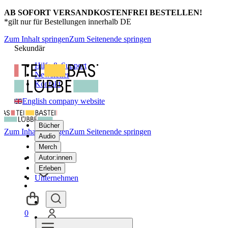
AB SOFORT VERSANDKOSTENFREI BESTELLEN!
*gilt nur für Bestellungen innerhalb DE
Zum Inhalt springen
Zum Seitenende springen
Sekundär
Hilfe & Support
Newsletter
Kontakt
English company website
Bücher
Zum Inhalt springen
Zum Seitenende springen
Audio
Merch
Autor:innen
Erleben
Unternehmen
0