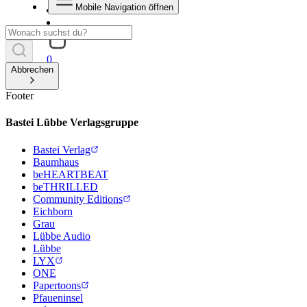
Mobile Navigation öffnen
0
Abbrechen
Footer
Bastei Lübbe Verlagsgruppe
Bastei Verlag
Baumhaus
beHEARTBEAT
beTHRILLED
Community Editions
Eichborn
Grau
Lübbe Audio
Lübbe
LYX
ONE
Papertoons
Pfaueninsel