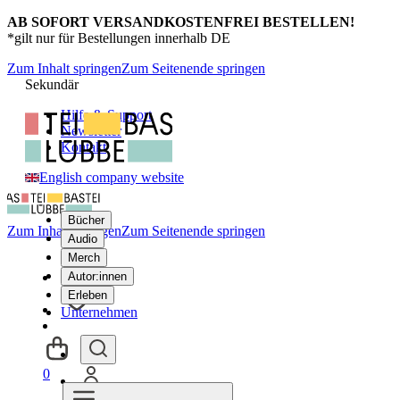
AB SOFORT VERSANDKOSTENFREI BESTELLEN!
*gilt nur für Bestellungen innerhalb DE
Zum Inhalt springen
Zum Seitenende springen
Sekundär
Hilfe & Support
Newsletter
Kontakt
English company website
Bücher
Zum Inhalt springen
Zum Seitenende springen
Audio
Merch
Autor:innen
Erleben
Unternehmen
0