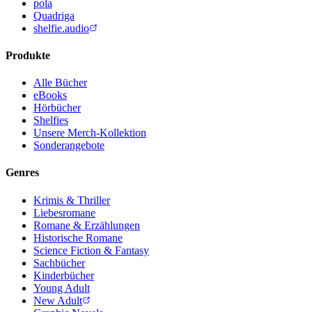
pola
Quadriga
shelfie.audio
Produkte
Alle Bücher
eBooks
Hörbücher
Shelfies
Unsere Merch-Kollektion
Sonderangebote
Genres
Krimis & Thriller
Liebesromane
Romane & Erzählungen
Historische Romane
Science Fiction & Fantasy
Sachbücher
Kinderbücher
Young Adult
New Adult