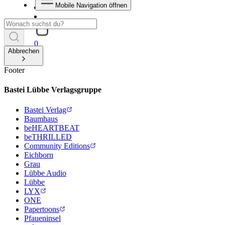
Mobile Navigation öffnen
0
Abbrechen
Footer
Bastei Lübbe Verlagsgruppe
Bastei Verlag
Baumhaus
beHEARTBEAT
beTHRILLED
Community Editions
Eichborn
Grau
Lübbe Audio
Lübbe
LYX
ONE
Papertoons
Pfaueninsel