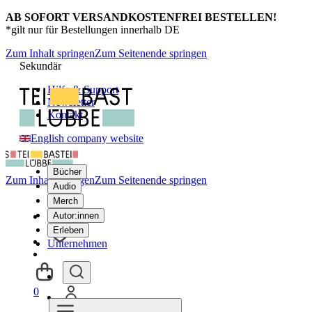
AB SOFORT VERSANDKOSTENFREI BESTELLEN!
*gilt nur für Bestellungen innerhalb DE
Zum Inhalt springen
Zum Seitenende springen
Sekundär
Hilfe & Support
Newsletter
Kontakt
English company website
Bücher
Zum Inhalt springen
Zum Seitenende springen
Audio
Merch
Autor:innen
Erleben
Unternehmen
0