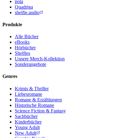
pola
Quadriga
shelfie.audio
Produkte
Alle Bücher
eBooks
Hörbücher
Shelfies
Unsere Merch-Kollektion
Sonderangebote
Genres
Krimis & Thriller
Liebesromane
Romane & Erzählungen
Historische Romane
Science Fiction & Fantasy
Sachbücher
Kinderbücher
Young Adult
New Adult