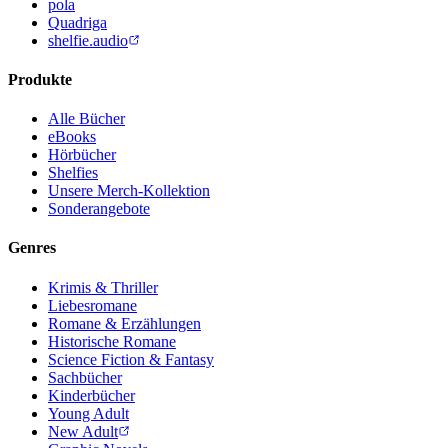
pola
Quadriga
shelfie.audio
Produkte
Alle Bücher
eBooks
Hörbücher
Shelfies
Unsere Merch-Kollektion
Sonderangebote
Genres
Krimis & Thriller
Liebesromane
Romane & Erzählungen
Historische Romane
Science Fiction & Fantasy
Sachbücher
Kinderbücher
Young Adult
New Adult