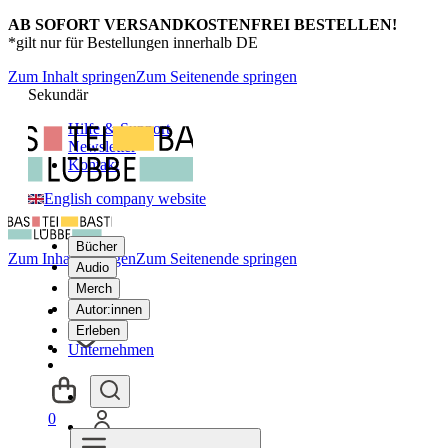
AB SOFORT VERSANDKOSTENFREI BESTELLEN!
*gilt nur für Bestellungen innerhalb DE
Zum Inhalt springen
Zum Seitenende springen
Sekundär
Hilfe & Support
Newsletter
Kontakt
English company website
Bücher
Zum Inhalt springen
Zum Seitenende springen
Audio
Merch
Autor:innen
Erleben
Unternehmen
0