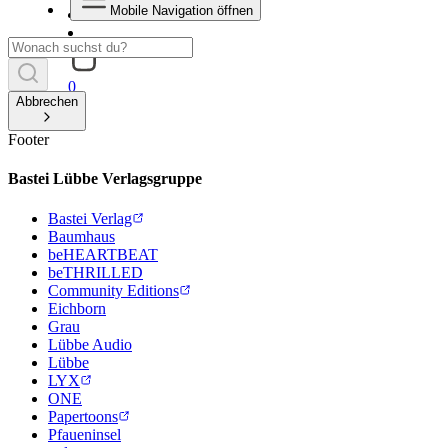
Mobile Navigation öffnen
0
Abbrechen
Footer
Bastei Lübbe Verlagsgruppe
Bastei Verlag
Baumhaus
beHEARTBEAT
beTHRILLED
Community Editions
Eichborn
Grau
Lübbe Audio
Lübbe
LYX
ONE
Papertoons
Pfaueninsel