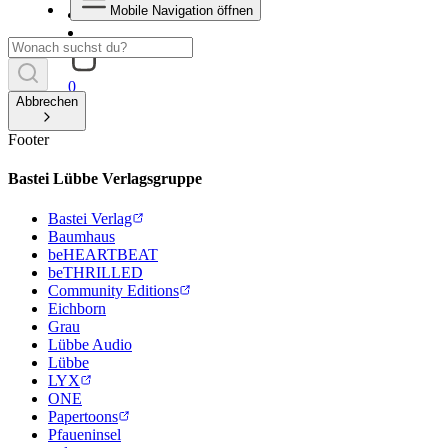
Mobile Navigation öffnen
0
Abbrechen
Footer
Bastei Lübbe Verlagsgruppe
Bastei Verlag
Baumhaus
beHEARTBEAT
beTHRILLED
Community Editions
Eichborn
Grau
Lübbe Audio
Lübbe
LYX
ONE
Papertoons
Pfaueninsel