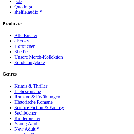
pola
Quadriga
shelfie.audio
Produkte
Alle Bücher
eBooks
Hörbücher
Shelfies
Unsere Merch-Kollektion
Sonderangebote
Genres
Krimis & Thriller
Liebesromane
Romane & Erzählungen
Historische Romane
Science Fiction & Fantasy
Sachbücher
Kinderbücher
Young Adult
New Adult