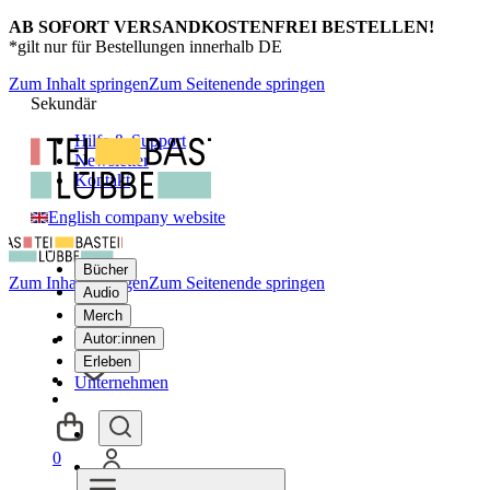
AB SOFORT VERSANDKOSTENFREI BESTELLEN!
*gilt nur für Bestellungen innerhalb DE
Zum Inhalt springen
Zum Seitenende springen
Sekundär
Hilfe & Support
Newsletter
Kontakt
English company website
Bücher
Zum Inhalt springen
Zum Seitenende springen
Audio
Merch
Autor:innen
Erleben
Unternehmen
0