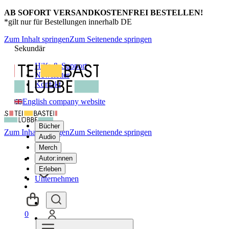
AB SOFORT VERSANDKOSTENFREI BESTELLEN!
*gilt nur für Bestellungen innerhalb DE
Zum Inhalt springen
Zum Seitenende springen
Sekundär
Hilfe & Support
Newsletter
Kontakt
English company website
Bücher
Zum Inhalt springen
Zum Seitenende springen
Audio
Merch
Autor:innen
Erleben
Unternehmen
0