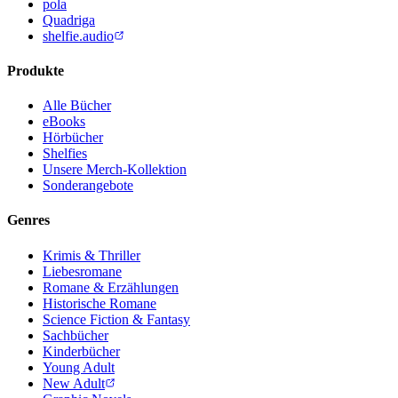
pola
Quadriga
shelfie.audio
Produkte
Alle Bücher
eBooks
Hörbücher
Shelfies
Unsere Merch-Kollektion
Sonderangebote
Genres
Krimis & Thriller
Liebesromane
Romane & Erzählungen
Historische Romane
Science Fiction & Fantasy
Sachbücher
Kinderbücher
Young Adult
New Adult