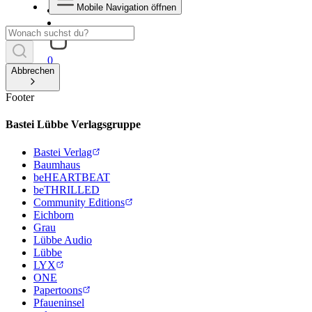
Mobile Navigation öffnen
0
Abbrechen
Footer
Bastei Lübbe Verlagsgruppe
Bastei Verlag
Baumhaus
beHEARTBEAT
beTHRILLED
Community Editions
Eichborn
Grau
Lübbe Audio
Lübbe
LYX
ONE
Papertoons
Pfaueninsel