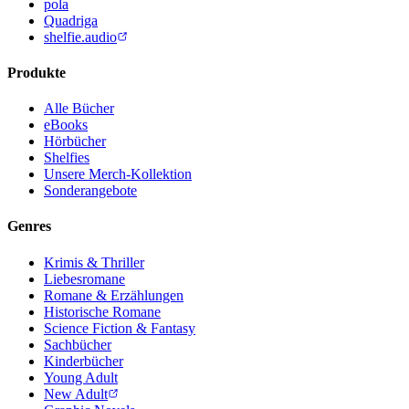
pola
Quadriga
shelfie.audio
Produkte
Alle Bücher
eBooks
Hörbücher
Shelfies
Unsere Merch-Kollektion
Sonderangebote
Genres
Krimis & Thriller
Liebesromane
Romane & Erzählungen
Historische Romane
Science Fiction & Fantasy
Sachbücher
Kinderbücher
Young Adult
New Adult