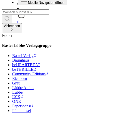
Mobile Navigation öffnen
0
Abbrechen
Footer
Bastei Lübbe Verlagsgruppe
Bastei Verlag
Baumhaus
beHEARTBEAT
beTHRILLED
Community Editions
Eichborn
Grau
Lübbe Audio
Lübbe
LYX
ONE
Papertoons
Pfaueninsel