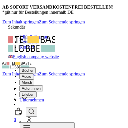
AB SOFORT VERSANDKOSTENFREI BESTELLEN!
*gilt nur für Bestellungen innerhalb DE
Zum Inhalt springen
Zum Seitenende springen
Sekundär
Hilfe & Support
Newsletter
Kontakt
English company website
Bücher
Zum Inhalt springen
Zum Seitenende springen
Audio
Merch
Autor:innen
Erleben
Unternehmen
0