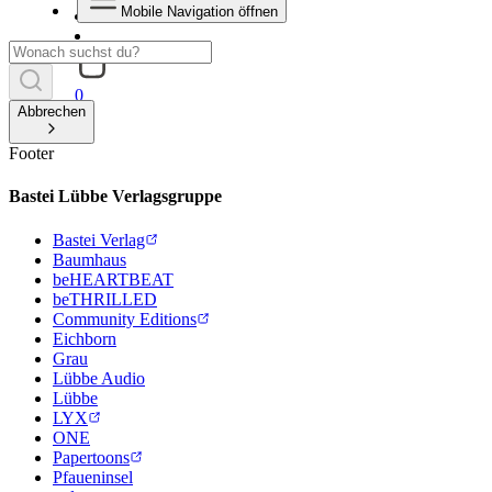
Mobile Navigation öffnen
0
Abbrechen
Footer
Bastei Lübbe Verlagsgruppe
Bastei Verlag
Baumhaus
beHEARTBEAT
beTHRILLED
Community Editions
Eichborn
Grau
Lübbe Audio
Lübbe
LYX
ONE
Papertoons
Pfaueninsel