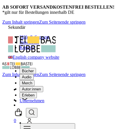
AB SOFORT VERSANDKOSTENFREI BESTELLEN!
*gilt nur für Bestellungen innerhalb DE
Zum Inhalt springen
Zum Seitenende springen
Sekundär
Hilfe & Support
Newsletter
Kontakt
English company website
Bücher
Zum Inhalt springen
Zum Seitenende springen
Audio
Merch
Autor:innen
Erleben
Unternehmen
0