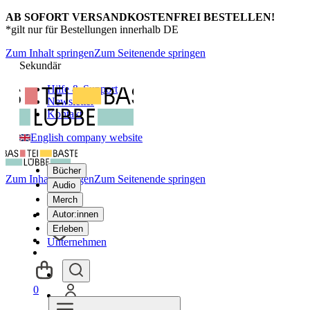
AB SOFORT VERSANDKOSTENFREI BESTELLEN!
*gilt nur für Bestellungen innerhalb DE
Zum Inhalt springen
Zum Seitenende springen
Sekundär
Hilfe & Support
Newsletter
Kontakt
English company website
Bücher
Zum Inhalt springen
Zum Seitenende springen
Audio
Merch
Autor:innen
Erleben
Unternehmen
0