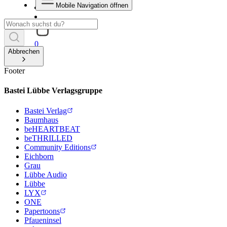
Mobile Navigation öffnen
0
Abbrechen
Footer
Bastei Lübbe Verlagsgruppe
Bastei Verlag
Baumhaus
beHEARTBEAT
beTHRILLED
Community Editions
Eichborn
Grau
Lübbe Audio
Lübbe
LYX
ONE
Papertoons
Pfaueninsel