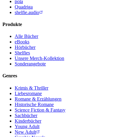
pola
Quadriga
shelfie.audio
Produkte
Alle Bücher
eBooks
Hörbücher
Shelfies
Unsere Merch-Kollektion
Sonderangebote
Genres
Krimis & Thriller
Liebesromane
Romane & Erzählungen
Historische Romane
Science Fiction & Fantasy
Sachbücher
Kinderbücher
Young Adult
New Adult