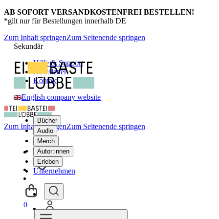
AB SOFORT VERSANDKOSTENFREI BESTELLEN!
*gilt nur für Bestellungen innerhalb DE
Zum Inhalt springen
Zum Seitenende springen
Sekundär
Hilfe & Support
Newsletter
Kontakt
English company website
Bücher
Zum Inhalt springen
Zum Seitenende springen
Audio
Merch
Autor:innen
Erleben
Unternehmen
0