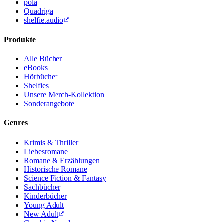
pola
Quadriga
shelfie.audio
Produkte
Alle Bücher
eBooks
Hörbücher
Shelfies
Unsere Merch-Kollektion
Sonderangebote
Genres
Krimis & Thriller
Liebesromane
Romane & Erzählungen
Historische Romane
Science Fiction & Fantasy
Sachbücher
Kinderbücher
Young Adult
New Adult