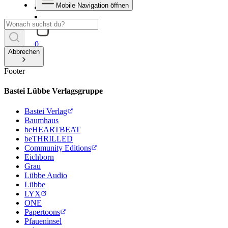
Mobile Navigation öffnen
0
Abbrechen
Footer
Bastei Lübbe Verlagsgruppe
Bastei Verlag
Baumhaus
beHEARTBEAT
beTHRILLED
Community Editions
Eichborn
Grau
Lübbe Audio
Lübbe
LYX
ONE
Papertoons
Pfaueninsel