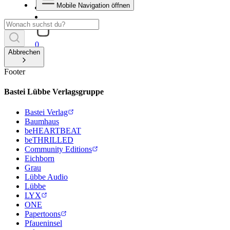
Mobile Navigation öffnen
0
Abbrechen
Footer
Bastei Lübbe Verlagsgruppe
Bastei Verlag
Baumhaus
beHEARTBEAT
beTHRILLED
Community Editions
Eichborn
Grau
Lübbe Audio
Lübbe
LYX
ONE
Papertoons
Pfaueninsel