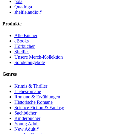
pola
Quadriga
shelfie.audio
Produkte
Alle Bücher
eBooks
Hörbücher
Shelfies
Unsere Merch-Kollektion
Sonderangebote
Genres
Krimis & Thriller
Liebesromane
Romane & Erzählungen
Historische Romane
Science Fiction & Fantasy
Sachbücher
Kinderbücher
Young Adult
New Adult