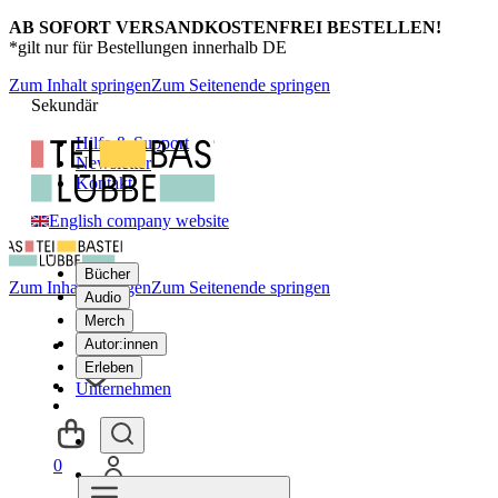
AB SOFORT VERSANDKOSTENFREI BESTELLEN!
*gilt nur für Bestellungen innerhalb DE
Zum Inhalt springen
Zum Seitenende springen
Sekundär
Hilfe & Support
Newsletter
Kontakt
English company website
Bücher
Zum Inhalt springen
Zum Seitenende springen
Audio
Merch
Autor:innen
Erleben
Unternehmen
0