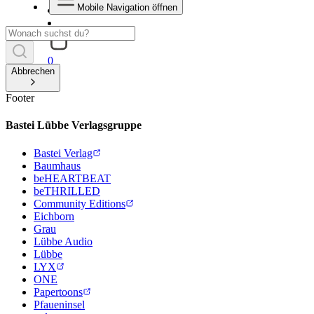
Mobile Navigation öffnen
0
Abbrechen
Footer
Bastei Lübbe Verlagsgruppe
Bastei Verlag
Baumhaus
beHEARTBEAT
beTHRILLED
Community Editions
Eichborn
Grau
Lübbe Audio
Lübbe
LYX
ONE
Papertoons
Pfaueninsel