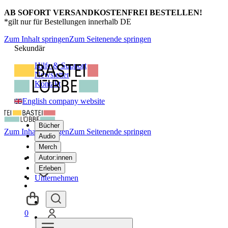
AB SOFORT VERSANDKOSTENFREI BESTELLEN!
*gilt nur für Bestellungen innerhalb DE
Zum Inhalt springen
Zum Seitenende springen
Sekundär
Hilfe & Support
Newsletter
Kontakt
English company website
Bücher
Zum Inhalt springen
Zum Seitenende springen
Audio
Merch
Autor:innen
Erleben
Unternehmen
0