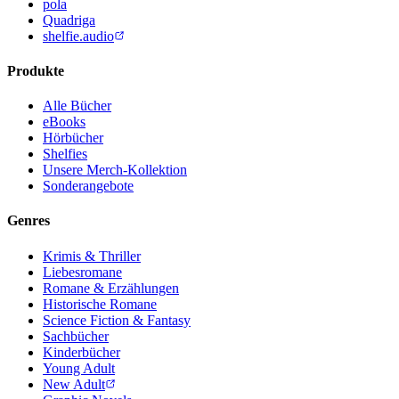
pola
Quadriga
shelfie.audio
Produkte
Alle Bücher
eBooks
Hörbücher
Shelfies
Unsere Merch-Kollektion
Sonderangebote
Genres
Krimis & Thriller
Liebesromane
Romane & Erzählungen
Historische Romane
Science Fiction & Fantasy
Sachbücher
Kinderbücher
Young Adult
New Adult