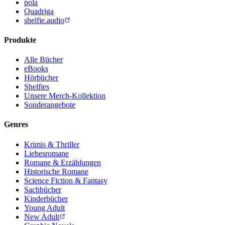
pola
Quadriga
shelfie.audio
Produkte
Alle Bücher
eBooks
Hörbücher
Shelfies
Unsere Merch-Kollektion
Sonderangebote
Genres
Krimis & Thriller
Liebesromane
Romane & Erzählungen
Historische Romane
Science Fiction & Fantasy
Sachbücher
Kinderbücher
Young Adult
New Adult