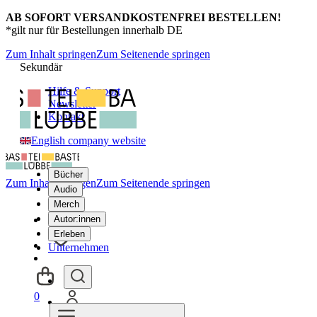
AB SOFORT VERSANDKOSTENFREI BESTELLEN!
*gilt nur für Bestellungen innerhalb DE
Zum Inhalt springen
Zum Seitenende springen
Sekundär
Hilfe & Support
Newsletter
Kontakt
English company website
Bücher
Zum Inhalt springen
Zum Seitenende springen
Audio
Merch
Autor:innen
Erleben
Unternehmen
0