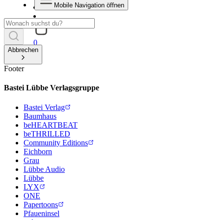
Mobile Navigation öffnen
0
Abbrechen
Footer
Bastei Lübbe Verlagsgruppe
Bastei Verlag
Baumhaus
beHEARTBEAT
beTHRILLED
Community Editions
Eichborn
Grau
Lübbe Audio
Lübbe
LYX
ONE
Papertoons
Pfaueninsel