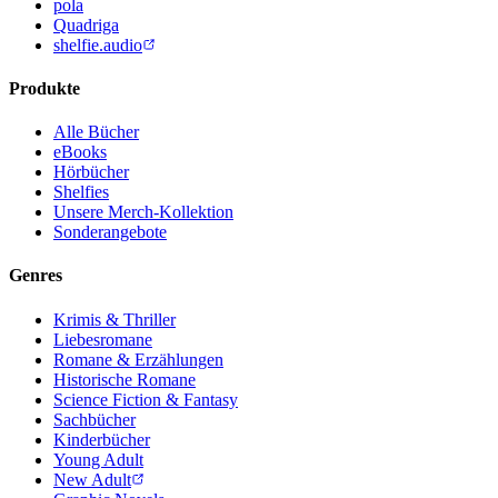
pola
Quadriga
shelfie.audio
Produkte
Alle Bücher
eBooks
Hörbücher
Shelfies
Unsere Merch-Kollektion
Sonderangebote
Genres
Krimis & Thriller
Liebesromane
Romane & Erzählungen
Historische Romane
Science Fiction & Fantasy
Sachbücher
Kinderbücher
Young Adult
New Adult