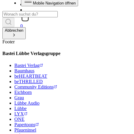
Mobile Navigation öffnen
0
Abbrechen
Footer
Bastei Lübbe Verlagsgruppe
Bastei Verlag
Baumhaus
beHEARTBEAT
beTHRILLED
Community Editions
Eichborn
Grau
Lübbe Audio
Lübbe
LYX
ONE
Papertoons
Pfaueninsel