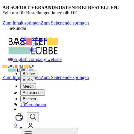
AB SOFORT VERSANDKOSTENFREI BESTELLEN!
*gilt nur für Bestellungen innerhalb DE
Zum Inhalt springen
Zum Seitenende springen
Sekundär
Hilfe & Support
Newsletter
Kontakt
English company website
Bücher
Zum Inhalt springen
Zum Seitenende springen
Audio
Merch
Autor:innen
Erleben
Unternehmen
0