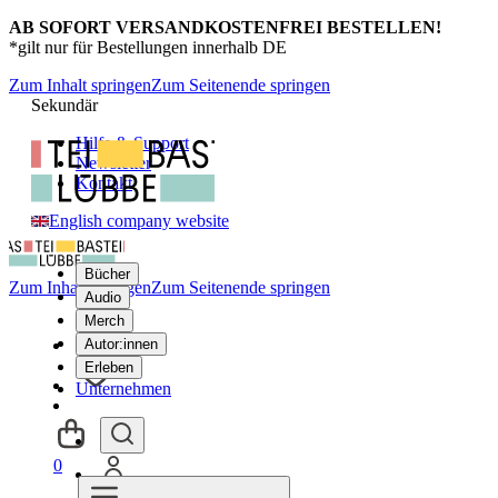
AB SOFORT VERSANDKOSTENFREI BESTELLEN!
*gilt nur für Bestellungen innerhalb DE
Zum Inhalt springen
Zum Seitenende springen
Sekundär
Hilfe & Support
Newsletter
Kontakt
English company website
Bücher
Zum Inhalt springen
Zum Seitenende springen
Audio
Merch
Autor:innen
Erleben
Unternehmen
0