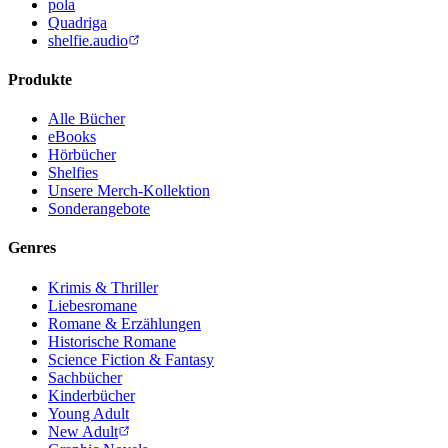
pola
Quadriga
shelfie.audio
Produkte
Alle Bücher
eBooks
Hörbücher
Shelfies
Unsere Merch-Kollektion
Sonderangebote
Genres
Krimis & Thriller
Liebesromane
Romane & Erzählungen
Historische Romane
Science Fiction & Fantasy
Sachbücher
Kinderbücher
Young Adult
New Adult