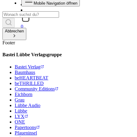
Mobile Navigation öffnen
0
Abbrechen
Footer
Bastei Lübbe Verlagsgruppe
Bastei Verlag
Baumhaus
beHEARTBEAT
beTHRILLED
Community Editions
Eichborn
Grau
Lübbe Audio
Lübbe
LYX
ONE
Papertoons
Pfaueninsel