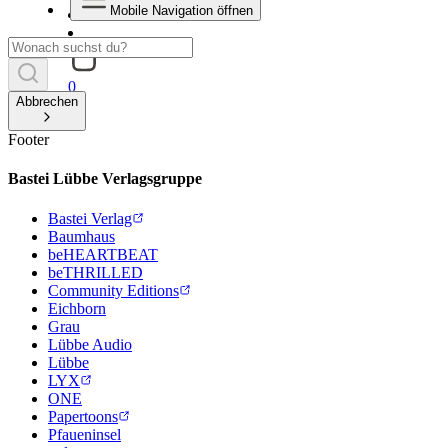
Mobile Navigation öffnen
0
Abbrechen
Footer
Bastei Lübbe Verlagsgruppe
Bastei Verlag
Baumhaus
beHEARTBEAT
beTHRILLED
Community Editions
Eichborn
Grau
Lübbe Audio
Lübbe
LYX
ONE
Papertoons
Pfaueninsel