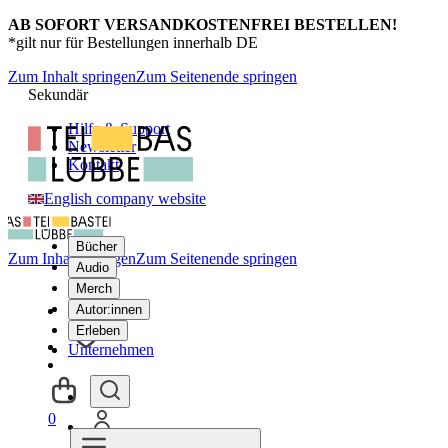
AB SOFORT VERSANDKOSTENFREI BESTELLEN!
*gilt nur für Bestellungen innerhalb DE
Zum Inhalt springen
Zum Seitenende springen
Sekundär
Hilfe & Support
Newsletter
Kontakt
English company website
Bücher
Zum Inhalt springen
Zum Seitenende springen
Audio
Merch
Autor:innen
Erleben
Unternehmen
0