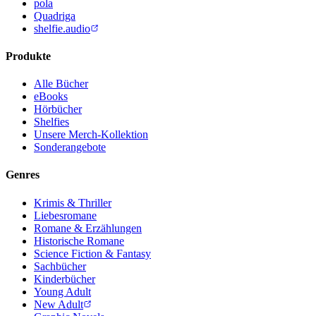
pola
Quadriga
shelfie.audio
Produkte
Alle Bücher
eBooks
Hörbücher
Shelfies
Unsere Merch-Kollektion
Sonderangebote
Genres
Krimis & Thriller
Liebesromane
Romane & Erzählungen
Historische Romane
Science Fiction & Fantasy
Sachbücher
Kinderbücher
Young Adult
New Adult