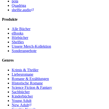
pola
Quadriga
shelfie.audio
Produkte
Alle Bücher
eBooks
Hörbücher
Shelfies
Unsere Merch-Kollektion
Sonderangebote
Genres
Krimis & Thriller
Liebesromane
Romane & Erzählungen
Historische Romane
Science Fiction & Fantasy
Sachbücher
Kinderbücher
Young Adult
New Adult