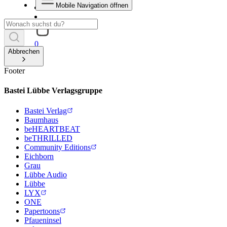
Mobile Navigation öffnen
0
Abbrechen
Footer
Bastei Lübbe Verlagsgruppe
Bastei Verlag
Baumhaus
beHEARTBEAT
beTHRILLED
Community Editions
Eichborn
Grau
Lübbe Audio
Lübbe
LYX
ONE
Papertoons
Pfaueninsel