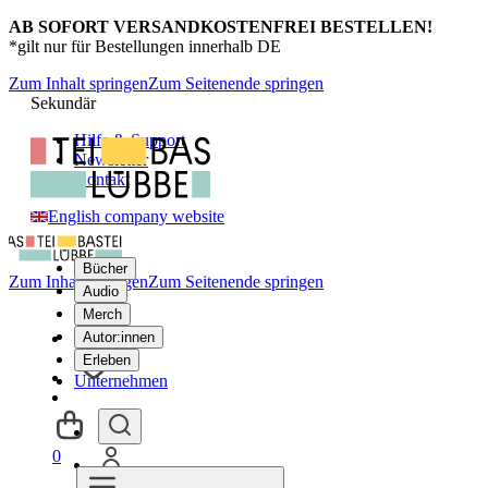
AB SOFORT VERSANDKOSTENFREI BESTELLEN!
*gilt nur für Bestellungen innerhalb DE
Zum Inhalt springen
Zum Seitenende springen
Sekundär
Hilfe & Support
Newsletter
Kontakt
English company website
Bücher
Zum Inhalt springen
Zum Seitenende springen
Audio
Merch
Autor:innen
Erleben
Unternehmen
0