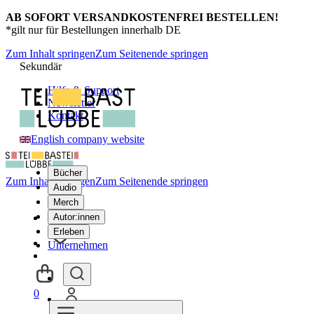
AB SOFORT VERSANDKOSTENFREI BESTELLEN!
*gilt nur für Bestellungen innerhalb DE
Zum Inhalt springen
Zum Seitenende springen
Sekundär
Hilfe & Support
Newsletter
Kontakt
English company website
Bücher
Zum Inhalt springen
Zum Seitenende springen
Audio
Merch
Autor:innen
Erleben
Unternehmen
0