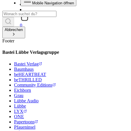
Mobile Navigation öffnen
0
Abbrechen
Footer
Bastei Lübbe Verlagsgruppe
Bastei Verlag
Baumhaus
beHEARTBEAT
beTHRILLED
Community Editions
Eichborn
Grau
Lübbe Audio
Lübbe
LYX
ONE
Papertoons
Pfaueninsel