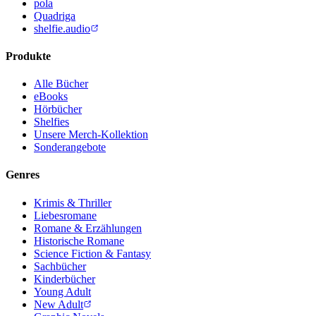
pola
Quadriga
shelfie.audio
Produkte
Alle Bücher
eBooks
Hörbücher
Shelfies
Unsere Merch-Kollektion
Sonderangebote
Genres
Krimis & Thriller
Liebesromane
Romane & Erzählungen
Historische Romane
Science Fiction & Fantasy
Sachbücher
Kinderbücher
Young Adult
New Adult