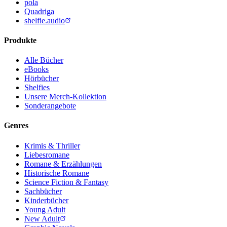
pola
Quadriga
shelfie.audio
Produkte
Alle Bücher
eBooks
Hörbücher
Shelfies
Unsere Merch-Kollektion
Sonderangebote
Genres
Krimis & Thriller
Liebesromane
Romane & Erzählungen
Historische Romane
Science Fiction & Fantasy
Sachbücher
Kinderbücher
Young Adult
New Adult