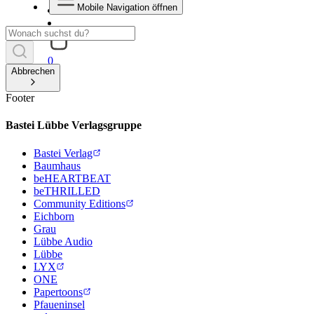
Mobile Navigation öffnen
0
Abbrechen
Footer
Bastei Lübbe Verlagsgruppe
Bastei Verlag
Baumhaus
beHEARTBEAT
beTHRILLED
Community Editions
Eichborn
Grau
Lübbe Audio
Lübbe
LYX
ONE
Papertoons
Pfaueninsel