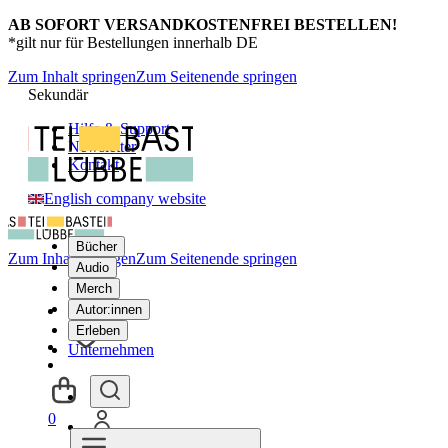
AB SOFORT VERSANDKOSTENFREI BESTELLEN!
*gilt nur für Bestellungen innerhalb DE
Zum Inhalt springen
Zum Seitenende springen
Sekundär
Hilfe & Support
Newsletter
Kontakt
English company website
Bücher
Zum Inhalt springen
Zum Seitenende springen
Audio
Merch
Autor:innen
Erleben
Unternehmen
0