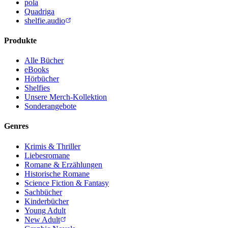
pola
Quadriga
shelfie.audio
Produkte
Alle Bücher
eBooks
Hörbücher
Shelfies
Unsere Merch-Kollektion
Sonderangebote
Genres
Krimis & Thriller
Liebesromane
Romane & Erzählungen
Historische Romane
Science Fiction & Fantasy
Sachbücher
Kinderbücher
Young Adult
New Adult