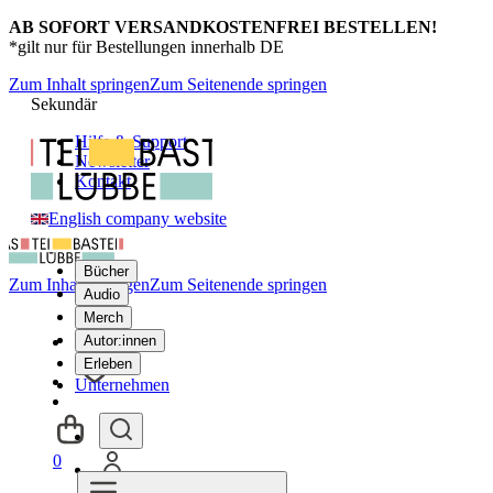
AB SOFORT VERSANDKOSTENFREI BESTELLEN!
*gilt nur für Bestellungen innerhalb DE
Zum Inhalt springen
Zum Seitenende springen
Sekundär
Hilfe & Support
Newsletter
Kontakt
English company website
Bücher
Zum Inhalt springen
Zum Seitenende springen
Audio
Merch
Autor:innen
Erleben
Unternehmen
0