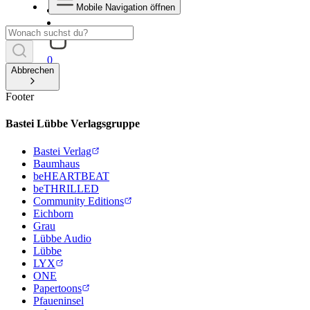
Mobile Navigation öffnen
0
Abbrechen
Footer
Bastei Lübbe Verlagsgruppe
Bastei Verlag
Baumhaus
beHEARTBEAT
beTHRILLED
Community Editions
Eichborn
Grau
Lübbe Audio
Lübbe
LYX
ONE
Papertoons
Pfaueninsel