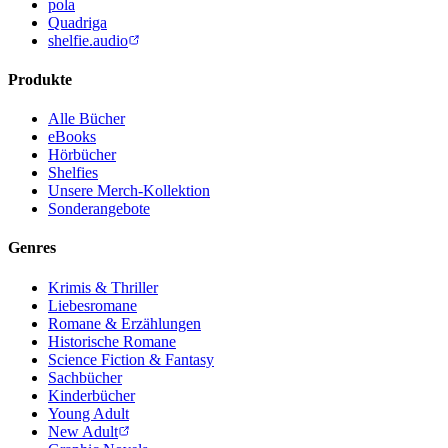
pola
Quadriga
shelfie.audio
Produkte
Alle Bücher
eBooks
Hörbücher
Shelfies
Unsere Merch-Kollektion
Sonderangebote
Genres
Krimis & Thriller
Liebesromane
Romane & Erzählungen
Historische Romane
Science Fiction & Fantasy
Sachbücher
Kinderbücher
Young Adult
New Adult