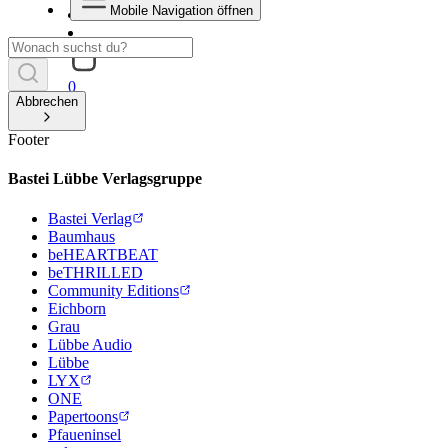
Mobile Navigation öffnen
0
Abbrechen
Footer
Bastei Lübbe Verlagsgruppe
Bastei Verlag
Baumhaus
beHEARTBEAT
beTHRILLED
Community Editions
Eichborn
Grau
Lübbe Audio
Lübbe
LYX
ONE
Papertoons
Pfaueninsel