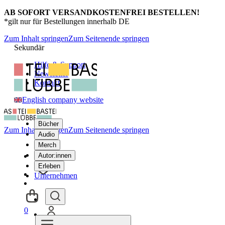
AB SOFORT VERSANDKOSTENFREI BESTELLEN!
*gilt nur für Bestellungen innerhalb DE
Zum Inhalt springen
Zum Seitenende springen
Sekundär
Hilfe & Support
Newsletter
Kontakt
English company website
Bücher
Zum Inhalt springen
Zum Seitenende springen
Audio
Merch
Autor:innen
Erleben
Unternehmen
0