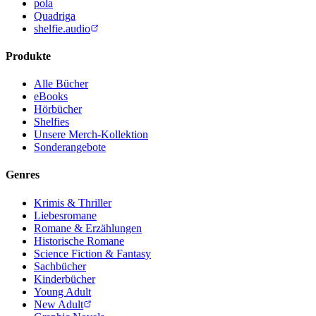
pola
Quadriga
shelfie.audio
Produkte
Alle Bücher
eBooks
Hörbücher
Shelfies
Unsere Merch-Kollektion
Sonderangebote
Genres
Krimis & Thriller
Liebesromane
Romane & Erzählungen
Historische Romane
Science Fiction & Fantasy
Sachbücher
Kinderbücher
Young Adult
New Adult