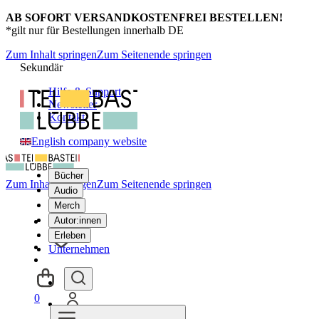
AB SOFORT VERSANDKOSTENFREI BESTELLEN!
*gilt nur für Bestellungen innerhalb DE
Zum Inhalt springen
Zum Seitenende springen
Sekundär
Hilfe & Support
Newsletter
Kontakt
English company website
Bücher
Zum Inhalt springen
Zum Seitenende springen
Audio
Merch
Autor:innen
Erleben
Unternehmen
0