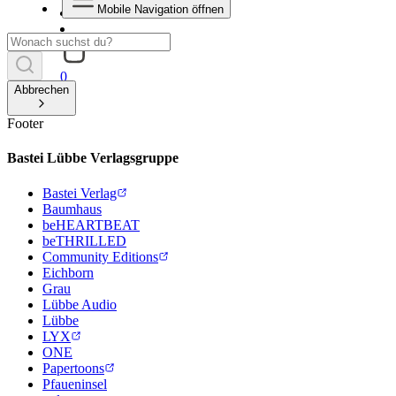
Mobile Navigation öffnen
0
Abbrechen
Footer
Bastei Lübbe Verlagsgruppe
Bastei Verlag
Baumhaus
beHEARTBEAT
beTHRILLED
Community Editions
Eichborn
Grau
Lübbe Audio
Lübbe
LYX
ONE
Papertoons
Pfaueninsel