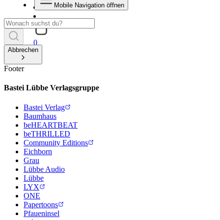
Mobile Navigation öffnen
0
Abbrechen
Footer
Bastei Lübbe Verlagsgruppe
Bastei Verlag
Baumhaus
beHEARTBEAT
beTHRILLED
Community Editions
Eichborn
Grau
Lübbe Audio
Lübbe
LYX
ONE
Papertoons
Pfaueninsel