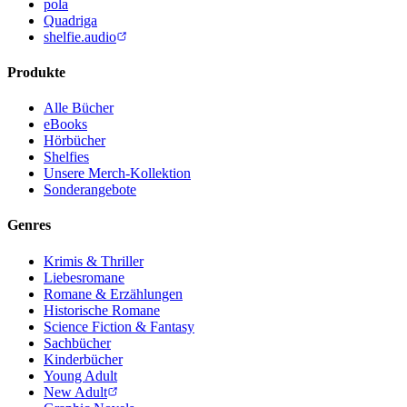
pola
Quadriga
shelfie.audio
Produkte
Alle Bücher
eBooks
Hörbücher
Shelfies
Unsere Merch-Kollektion
Sonderangebote
Genres
Krimis & Thriller
Liebesromane
Romane & Erzählungen
Historische Romane
Science Fiction & Fantasy
Sachbücher
Kinderbücher
Young Adult
New Adult