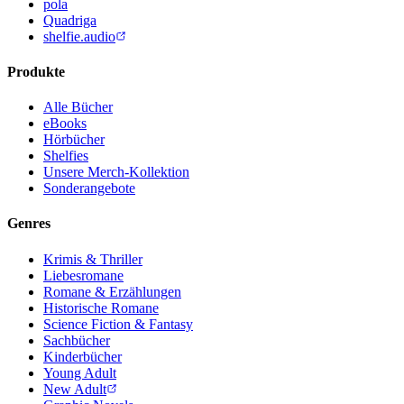
pola
Quadriga
shelfie.audio
Produkte
Alle Bücher
eBooks
Hörbücher
Shelfies
Unsere Merch-Kollektion
Sonderangebote
Genres
Krimis & Thriller
Liebesromane
Romane & Erzählungen
Historische Romane
Science Fiction & Fantasy
Sachbücher
Kinderbücher
Young Adult
New Adult