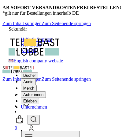
AB SOFORT VERSANDKOSTENFREI BESTELLEN!
*gilt nur für Bestellungen innerhalb DE
Zum Inhalt springen
Zum Seitenende springen
Sekundär
Hilfe & Support
Newsletter
Kontakt
English company website
Bücher
Zum Inhalt springen
Zum Seitenende springen
Audio
Merch
Autor:innen
Erleben
Unternehmen
0