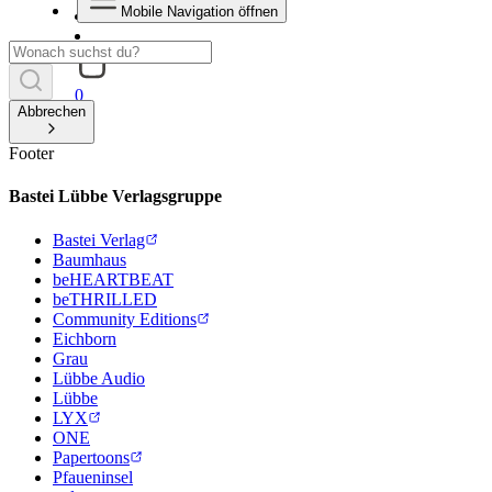
Mobile Navigation öffnen
0
Abbrechen
Footer
Bastei Lübbe Verlagsgruppe
Bastei Verlag
Baumhaus
beHEARTBEAT
beTHRILLED
Community Editions
Eichborn
Grau
Lübbe Audio
Lübbe
LYX
ONE
Papertoons
Pfaueninsel