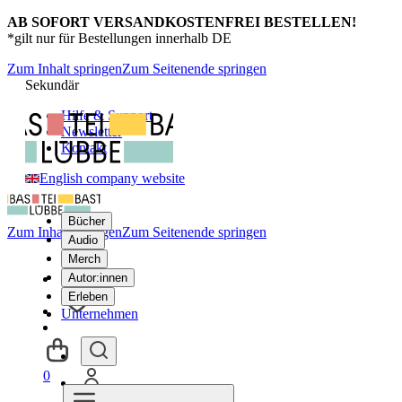
AB SOFORT VERSANDKOSTENFREI BESTELLEN!
*gilt nur für Bestellungen innerhalb DE
Zum Inhalt springen
Zum Seitenende springen
Sekundär
Hilfe & Support
Newsletter
Kontakt
English company website
Bücher
Zum Inhalt springen
Zum Seitenende springen
Audio
Merch
Autor:innen
Erleben
Unternehmen
0