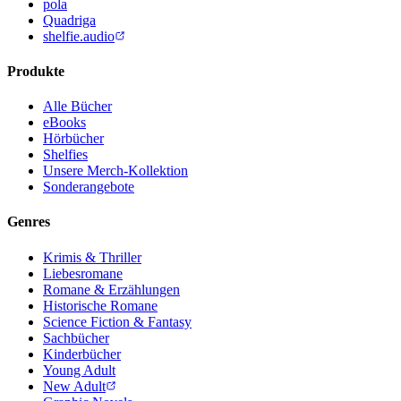
pola
Quadriga
shelfie.audio
Produkte
Alle Bücher
eBooks
Hörbücher
Shelfies
Unsere Merch-Kollektion
Sonderangebote
Genres
Krimis & Thriller
Liebesromane
Romane & Erzählungen
Historische Romane
Science Fiction & Fantasy
Sachbücher
Kinderbücher
Young Adult
New Adult