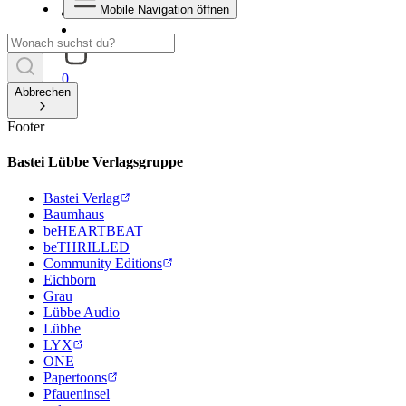
Mobile Navigation öffnen
0
Abbrechen
Footer
Bastei Lübbe Verlagsgruppe
Bastei Verlag
Baumhaus
beHEARTBEAT
beTHRILLED
Community Editions
Eichborn
Grau
Lübbe Audio
Lübbe
LYX
ONE
Papertoons
Pfaueninsel