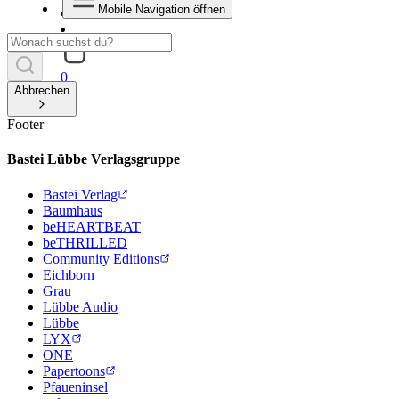
Mobile Navigation öffnen
0
Abbrechen
Footer
Bastei Lübbe Verlagsgruppe
Bastei Verlag
Baumhaus
beHEARTBEAT
beTHRILLED
Community Editions
Eichborn
Grau
Lübbe Audio
Lübbe
LYX
ONE
Papertoons
Pfaueninsel