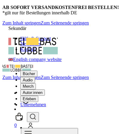
AB SOFORT VERSANDKOSTENFREI BESTELLEN!
*gilt nur für Bestellungen innerhalb DE
Zum Inhalt springen
Zum Seitenende springen
Sekundär
Hilfe & Support
Newsletter
Kontakt
English company website
Bücher
Zum Inhalt springen
Zum Seitenende springen
Audio
Merch
Autor:innen
Erleben
Unternehmen
0