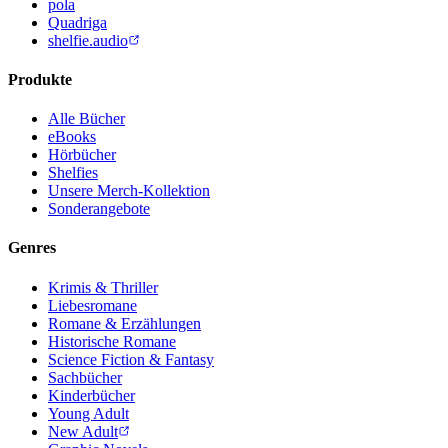
pola
Quadriga
shelfie.audio
Produkte
Alle Bücher
eBooks
Hörbücher
Shelfies
Unsere Merch-Kollektion
Sonderangebote
Genres
Krimis & Thriller
Liebesromane
Romane & Erzählungen
Historische Romane
Science Fiction & Fantasy
Sachbücher
Kinderbücher
Young Adult
New Adult