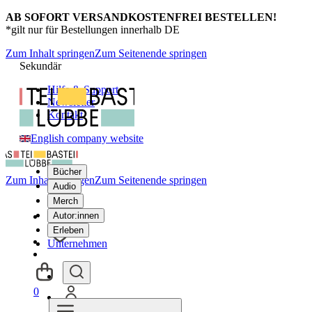
AB SOFORT VERSANDKOSTENFREI BESTELLEN!
*gilt nur für Bestellungen innerhalb DE
Zum Inhalt springen
Zum Seitenende springen
Sekundär
Hilfe & Support
Newsletter
Kontakt
English company website
Bücher
Zum Inhalt springen
Zum Seitenende springen
Audio
Merch
Autor:innen
Erleben
Unternehmen
0