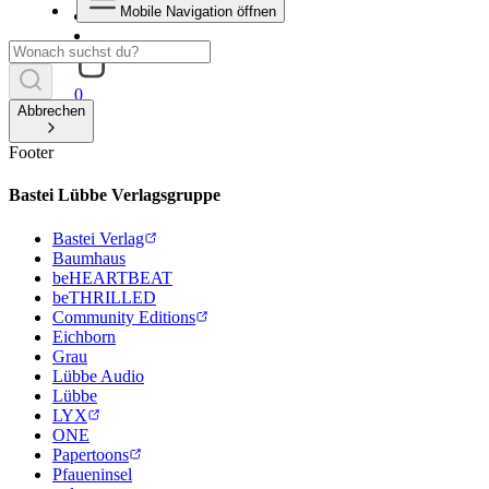
Mobile Navigation öffnen
0
Abbrechen
Footer
Bastei Lübbe Verlagsgruppe
Bastei Verlag
Baumhaus
beHEARTBEAT
beTHRILLED
Community Editions
Eichborn
Grau
Lübbe Audio
Lübbe
LYX
ONE
Papertoons
Pfaueninsel