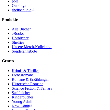
pola
Quadriga
shelfie.audio
Produkte
Alle Bücher
eBooks
Hörbücher
Shelfies
Unsere Merch-Kollektion
Sonderangebote
Genres
Krimis & Thriller
Liebesromane
Romane & Erzählungen
Historische Romane
Science Fiction & Fantasy
Sachbücher
Kinderbücher
Young Adult
New Adult