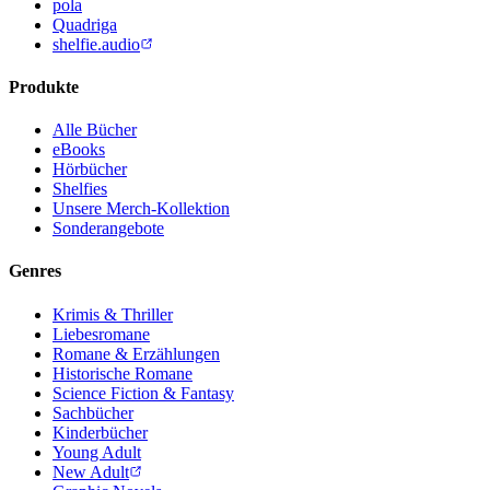
pola
Quadriga
shelfie.audio
Produkte
Alle Bücher
eBooks
Hörbücher
Shelfies
Unsere Merch-Kollektion
Sonderangebote
Genres
Krimis & Thriller
Liebesromane
Romane & Erzählungen
Historische Romane
Science Fiction & Fantasy
Sachbücher
Kinderbücher
Young Adult
New Adult