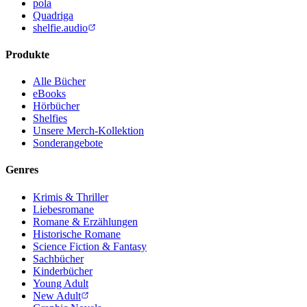
pola
Quadriga
shelfie.audio
Produkte
Alle Bücher
eBooks
Hörbücher
Shelfies
Unsere Merch-Kollektion
Sonderangebote
Genres
Krimis & Thriller
Liebesromane
Romane & Erzählungen
Historische Romane
Science Fiction & Fantasy
Sachbücher
Kinderbücher
Young Adult
New Adult