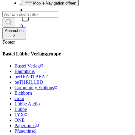
Mobile Navigation öffnen
0
Abbrechen
Footer
Bastei Lübbe Verlagsgruppe
Bastei Verlag
Baumhaus
beHEARTBEAT
beTHRILLED
Community Editions
Eichborn
Grau
Lübbe Audio
Lübbe
LYX
ONE
Papertoons
Pfaueninsel