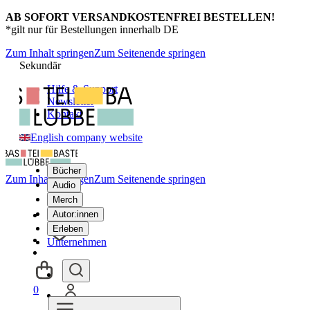
AB SOFORT VERSANDKOSTENFREI BESTELLEN!
*gilt nur für Bestellungen innerhalb DE
Zum Inhalt springen
Zum Seitenende springen
Sekundär
Hilfe & Support
Newsletter
Kontakt
English company website
Bücher
Zum Inhalt springen
Zum Seitenende springen
Audio
Merch
Autor:innen
Erleben
Unternehmen
0