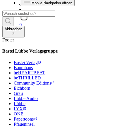
Mobile Navigation öffnen
0
Abbrechen
Footer
Bastei Lübbe Verlagsgruppe
Bastei Verlag
Baumhaus
beHEARTBEAT
beTHRILLED
Community Editions
Eichborn
Grau
Lübbe Audio
Lübbe
LYX
ONE
Papertoons
Pfaueninsel