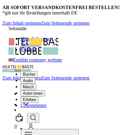
AB SOFORT VERSANDKOSTENFREI BESTELLEN!
*gilt nur für Bestellungen innerhalb DE
Zum Inhalt springen
Zum Seitenende springen
Sekundär
Hilfe & Support
Newsletter
Kontakt
English company website
Bücher
Zum Inhalt springen
Zum Seitenende springen
Audio
Merch
Autor:innen
Erleben
Unternehmen
0