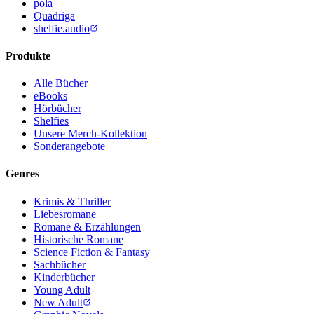
pola
Quadriga
shelfie.audio
Produkte
Alle Bücher
eBooks
Hörbücher
Shelfies
Unsere Merch-Kollektion
Sonderangebote
Genres
Krimis & Thriller
Liebesromane
Romane & Erzählungen
Historische Romane
Science Fiction & Fantasy
Sachbücher
Kinderbücher
Young Adult
New Adult