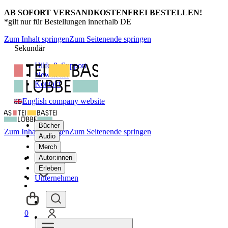
AB SOFORT VERSANDKOSTENFREI BESTELLEN!
*gilt nur für Bestellungen innerhalb DE
Zum Inhalt springen
Zum Seitenende springen
Sekundär
Hilfe & Support
Newsletter
Kontakt
English company website
Bücher
Zum Inhalt springen
Zum Seitenende springen
Audio
Merch
Autor:innen
Erleben
Unternehmen
0