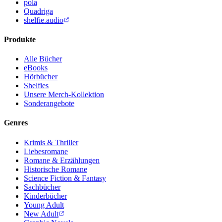
pola
Quadriga
shelfie.audio
Produkte
Alle Bücher
eBooks
Hörbücher
Shelfies
Unsere Merch-Kollektion
Sonderangebote
Genres
Krimis & Thriller
Liebesromane
Romane & Erzählungen
Historische Romane
Science Fiction & Fantasy
Sachbücher
Kinderbücher
Young Adult
New Adult