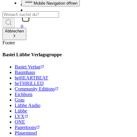
Mobile Navigation öffnen
0
Abbrechen
Footer
Bastei Lübbe Verlagsgruppe
Bastei Verlag
Baumhaus
beHEARTBEAT
beTHRILLED
Community Editions
Eichborn
Grau
Lübbe Audio
Lübbe
LYX
ONE
Papertoons
Pfaueninsel