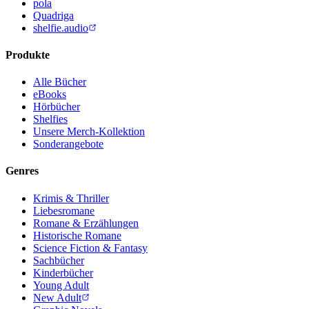
pola
Quadriga
shelfie.audio
Produkte
Alle Bücher
eBooks
Hörbücher
Shelfies
Unsere Merch-Kollektion
Sonderangebote
Genres
Krimis & Thriller
Liebesromane
Romane & Erzählungen
Historische Romane
Science Fiction & Fantasy
Sachbücher
Kinderbücher
Young Adult
New Adult