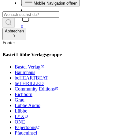
Mobile Navigation öffnen
0
Abbrechen
Footer
Bastei Lübbe Verlagsgruppe
Bastei Verlag
Baumhaus
beHEARTBEAT
beTHRILLED
Community Editions
Eichborn
Grau
Lübbe Audio
Lübbe
LYX
ONE
Papertoons
Pfaueninsel