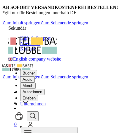
AB SOFORT VERSANDKOSTENFREI BESTELLEN!
*gilt nur für Bestellungen innerhalb DE
Zum Inhalt springen
Zum Seitenende springen
Sekundär
Hilfe & Support
Newsletter
Kontakt
English company website
Bücher
Zum Inhalt springen
Zum Seitenende springen
Audio
Merch
Autor:innen
Erleben
Unternehmen
0