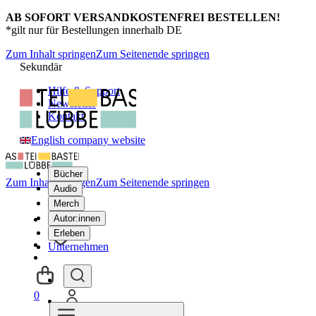
AB SOFORT VERSANDKOSTENFREI BESTELLEN!
*gilt nur für Bestellungen innerhalb DE
Zum Inhalt springen
Zum Seitenende springen
Sekundär
Hilfe & Support
Newsletter
Kontakt
English company website
Bücher
Zum Inhalt springen
Zum Seitenende springen
Audio
Merch
Autor:innen
Erleben
Unternehmen
0