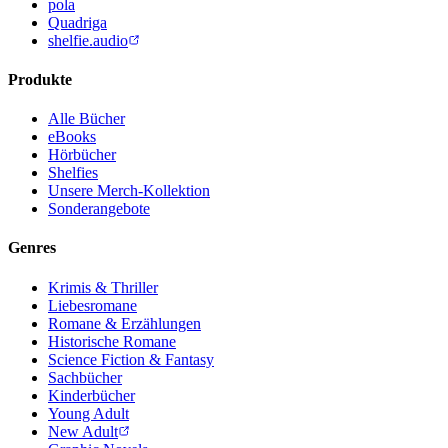
pola
Quadriga
shelfie.audio
Produkte
Alle Bücher
eBooks
Hörbücher
Shelfies
Unsere Merch-Kollektion
Sonderangebote
Genres
Krimis & Thriller
Liebesromane
Romane & Erzählungen
Historische Romane
Science Fiction & Fantasy
Sachbücher
Kinderbücher
Young Adult
New Adult