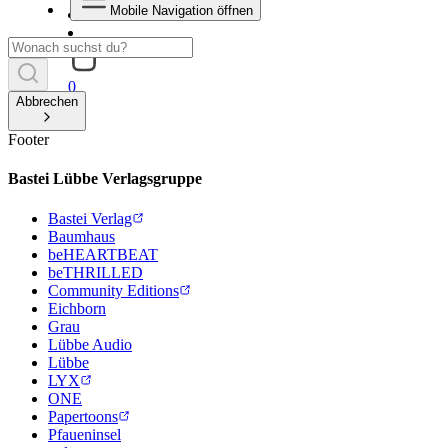
Mobile Navigation öffnen
0
Abbrechen
Footer
Bastei Lübbe Verlagsgruppe
Bastei Verlag
Baumhaus
beHEARTBEAT
beTHRILLED
Community Editions
Eichborn
Grau
Lübbe Audio
Lübbe
LYX
ONE
Papertoons
Pfaueninsel