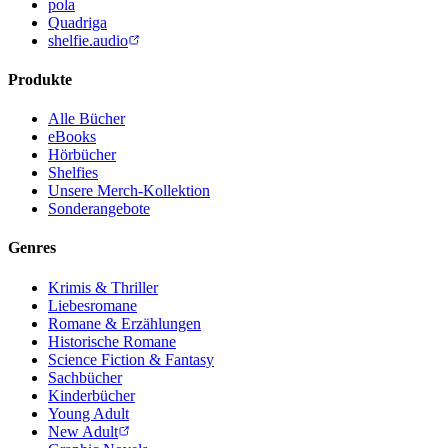
pola
Quadriga
shelfie.audio
Produkte
Alle Bücher
eBooks
Hörbücher
Shelfies
Unsere Merch-Kollektion
Sonderangebote
Genres
Krimis & Thriller
Liebesromane
Romane & Erzählungen
Historische Romane
Science Fiction & Fantasy
Sachbücher
Kinderbücher
Young Adult
New Adult