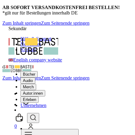
AB SOFORT VERSANDKOSTENFREI BESTELLEN!
*gilt nur für Bestellungen innerhalb DE
Zum Inhalt springen
Zum Seitenende springen
Sekundär
Hilfe & Support
Newsletter
Kontakt
English company website
Bücher
Zum Inhalt springen
Zum Seitenende springen
Audio
Merch
Autor:innen
Erleben
Unternehmen
0