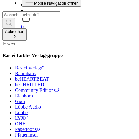
Mobile Navigation öffnen
0
Abbrechen
Footer
Bastei Lübbe Verlagsgruppe
Bastei Verlag
Baumhaus
beHEARTBEAT
beTHRILLED
Community Editions
Eichborn
Grau
Lübbe Audio
Lübbe
LYX
ONE
Papertoons
Pfaueninsel