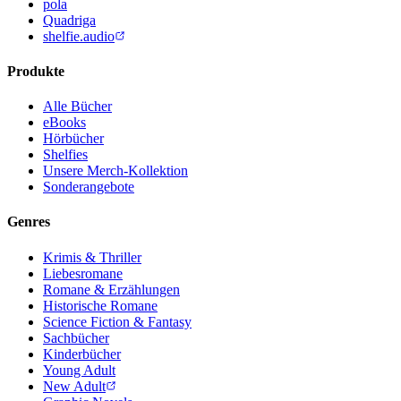
pola
Quadriga
shelfie.audio
Produkte
Alle Bücher
eBooks
Hörbücher
Shelfies
Unsere Merch-Kollektion
Sonderangebote
Genres
Krimis & Thriller
Liebesromane
Romane & Erzählungen
Historische Romane
Science Fiction & Fantasy
Sachbücher
Kinderbücher
Young Adult
New Adult