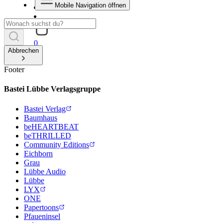
Mobile Navigation öffnen
0
Abbrechen
Footer
Bastei Lübbe Verlagsgruppe
Bastei Verlag
Baumhaus
beHEARTBEAT
beTHRILLED
Community Editions
Eichborn
Grau
Lübbe Audio
Lübbe
LYX
ONE
Papertoons
Pfaueninsel