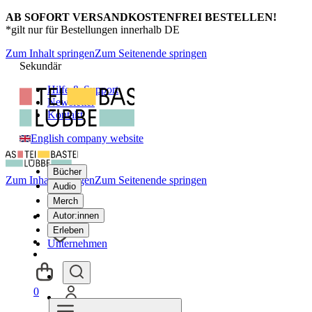
AB SOFORT VERSANDKOSTENFREI BESTELLEN!
*gilt nur für Bestellungen innerhalb DE
Zum Inhalt springen
Zum Seitenende springen
Sekundär
Hilfe & Support
Newsletter
Kontakt
English company website
Bücher
Zum Inhalt springen
Zum Seitenende springen
Audio
Merch
Autor:innen
Erleben
Unternehmen
0