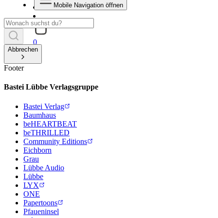
Mobile Navigation öffnen
0
Abbrechen
Footer
Bastei Lübbe Verlagsgruppe
Bastei Verlag
Baumhaus
beHEARTBEAT
beTHRILLED
Community Editions
Eichborn
Grau
Lübbe Audio
Lübbe
LYX
ONE
Papertoons
Pfaueninsel