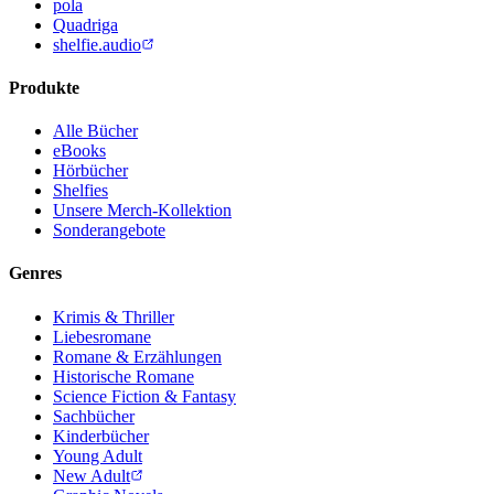
pola
Quadriga
shelfie.audio
Produkte
Alle Bücher
eBooks
Hörbücher
Shelfies
Unsere Merch-Kollektion
Sonderangebote
Genres
Krimis & Thriller
Liebesromane
Romane & Erzählungen
Historische Romane
Science Fiction & Fantasy
Sachbücher
Kinderbücher
Young Adult
New Adult