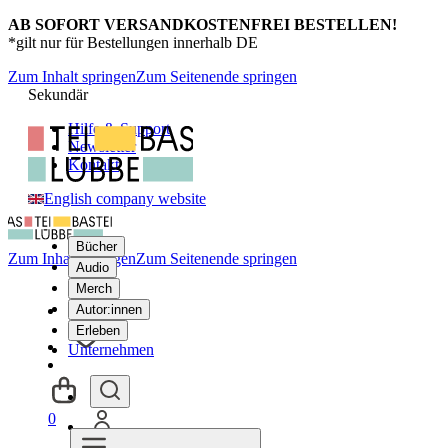
AB SOFORT VERSANDKOSTENFREI BESTELLEN!
*gilt nur für Bestellungen innerhalb DE
Zum Inhalt springen
Zum Seitenende springen
Sekundär
Hilfe & Support
Newsletter
Kontakt
English company website
Bücher
Zum Inhalt springen
Zum Seitenende springen
Audio
Merch
Autor:innen
Erleben
Unternehmen
0