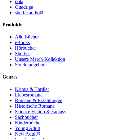
pola
Quadriga
shelfie.audio
Produkte
Alle Bücher
eBooks
Hörbücher
Shelfies
Unsere Merch-Kollektion
Sonderangebote
Genres
Krimis & Thriller
Liebesromane
Romane & Erzählungen
Historische Romane
Science Fiction & Fantasy
Sachbücher
Kinderbücher
Young Adult
New Adult