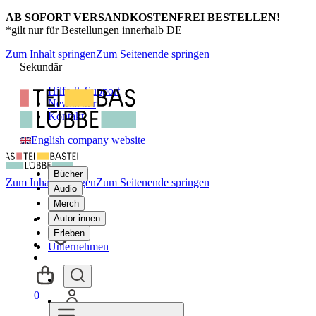
AB SOFORT VERSANDKOSTENFREI BESTELLEN!
*gilt nur für Bestellungen innerhalb DE
Zum Inhalt springen
Zum Seitenende springen
Sekundär
Hilfe & Support
Newsletter
Kontakt
English company website
Bücher
Zum Inhalt springen
Zum Seitenende springen
Audio
Merch
Autor:innen
Erleben
Unternehmen
0