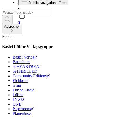
Mobile Navigation öffnen
0
Abbrechen
Footer
Bastei Lübbe Verlagsgruppe
Bastei Verlag
Baumhaus
beHEARTBEAT
beTHRILLED
Community Editions
Eichborn
Grau
Lübbe Audio
Lübbe
LYX
ONE
Papertoons
Pfaueninsel